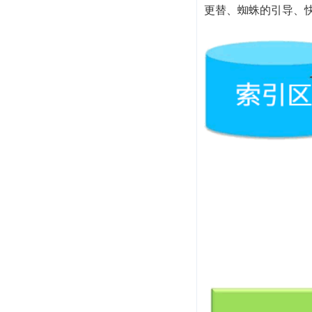
更替、蜘蛛的引导、