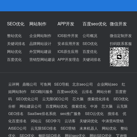
SEO优化
网站制作
APP开发
百度seo优化
微信开发
整站优化
企业网站制作
IOS软件开发
公司概况
微信定制开发
关键词排名
品牌网站设计
安卓应用开发
SEO优化
扫码联系客服
网站优化
外贸网站建设
IOS原生应用
百度优化
百度优化
营销型网站建设
APP开发理念
关键词排名
云评网
鼎顺公司
可鱼网
SEO导航
北京seo公司
企业网站seo
红
姐网站制作
SEO顾问服务
百度seo优化
云排名
网站分析
百度密
码
SEO优化公司
云无限GEO公司
芯大脑
搜索优化排名
SEO优化
分析
网站建设公司
百度网站优化
搜索优化
中涛
芯大脑
云无限
GEO排名
SaaSwe排名系统
seo推广服务
SEO云优化
搜排名
优
化百度排名
词站云
SEO学习
云访客
关键词优化
中涛营AI营销
AISEO公司
云无限SEO排名
SEO营销
未来机器人
网站优化
整站
优化
SEO优化
畅听SEO排名
网站seo优化
网站SEO优化
艾迪顿