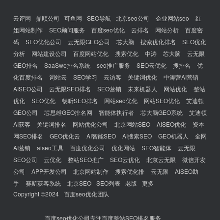
云评网
鼎顺公司
可鱼网
SEO导航
北京seo公司
企业网站seo
红
姐网站制作
SEO顾问服务
百度seo优化
云排名
网站分析
百度密
码
SEO优化公司
云无限GEO公司
芯大脑
搜索优化排名
SEO优化
分析
网站建设公司
百度网站优化
搜索优化
中涛
芯大脑
云无限
GEO排名
SaaSwe排名系统
seo推广服务
SEO云优化
搜排名
优
化百度排名
词站云
SEO学习
云访客
关键词优化
中涛营AI营销
AISEO公司
云无限SEO排名
SEO营销
未来机器人
网站优化
整站
优化
SEO优化
畅听SEO排名
网站seo优化
网站SEO优化
艾迪顿
GEO公司
芯思维GEO排名网
智能体执行者
芯大脑GEO系统
艾迪顿
AI获客
关键词排名
网站优化公司
北京网站SEO
AISEO优化
资本
网SEO排名
GEO优化云
AI智能SEO
AI搜索SEO
GEO机器人
全网
AI营销
aiseo工具
百度优化公司
优化网站
SEO智能体
云无限
SEO公司
云优化
整站SEO推广
SEO云优化
北京云无限
微信开发
公司
APP开发公司
北京网站制作
搜索优化排
云无限
AISEO助
手
赛斯获客系统
北京SEO
SEO列表
老版
更多
Copyright ©2024
百度seo优化团队
百度seo优化公司专注百度整站SEO排名服务